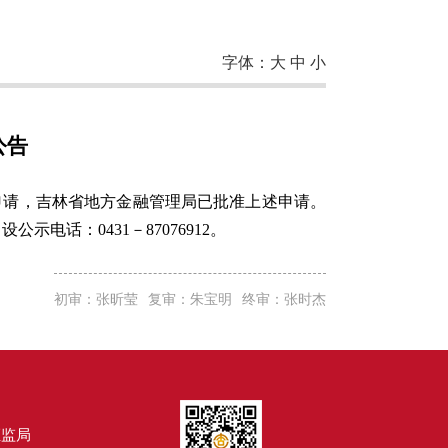
字体：
大
中
小
公告
可证申请，吉林省地方金融管理局已批准上述申请。
话：0431－87076912。
初审：张昕莹
复审：朱宝明
终审：张时杰
证监局