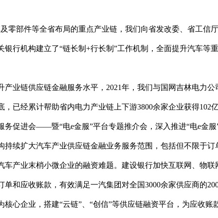
车及零部件等全省布局的重点产业链，我们向省发改委、省工信厅
关银行机构建立了“链长制+行长制”工作机制，全面提升汽车等
产业链供应链金融服务水平，2021年，我们与国网吉林电力公
底，已经累计帮助省内电力产业链上下游3800余家企业获得10
务促进会——暨“电e金服”平台专题推介会，深入推进“电e金服
构持续扩大汽车产业供应链金融业务服务范围，包括但不限于订
汽车产业末梢小微企业的融资难题。建设银行加快互联网、物联
单和应收账款，有效满足一汽集团对全国3000余家供应商的20
核心企业，搭建“云链”、“创信”等供应链融资平台，为应收