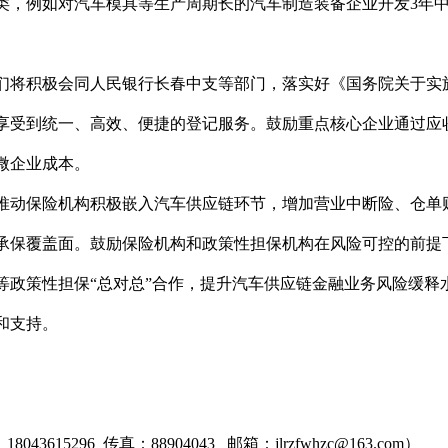
类，例如对汽车模具等生产周期长的汽车制造装备企业开发3年
们将积极会同人民银行长春中支等部门，落实好《国务院关于实
享受到统一、高效、便捷的登记服务。鼓励重点核心企业通过应
微企业成本。
推动保险机构积极嵌入汽车供应链环节，增加营业中断险、仓单
承保覆盖面。鼓励保险机构和政策性担保机构在风险可控的前提
等政策性担保“总对总”合作，提升汽车供应链金融业务风险缓释
和支持。
8043615296
传真：88904043 邮箱：jlrzfwhzc@163.com）