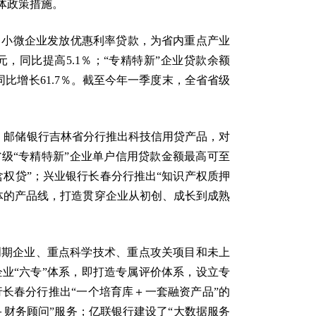
体政策措施。
中小微企业发放优惠利率贷款，为省内重点产业
元，同比提高5.1％；“专精特新”企业贷款余额
元，同比增长61.7％。截至今年一季度末，全省省级
品；邮储银行吉林省分行推出科技信用贷产品，对
、省级“专精特新”企业单户信用贷款金额最高可至
含权贷”；兴业银行长春分行推出“知识产权质押
位一体的产品线，打造贯穿企业从初创、成长到成熟
创期企业、重点科学技术、重点攻关项目和未上
业“六专”体系，即打造专属评价体系，设立专
长春分行推出“一个培育库＋一套融资产品”的
财务顾问”服务；亿联银行建设了“大数据服务