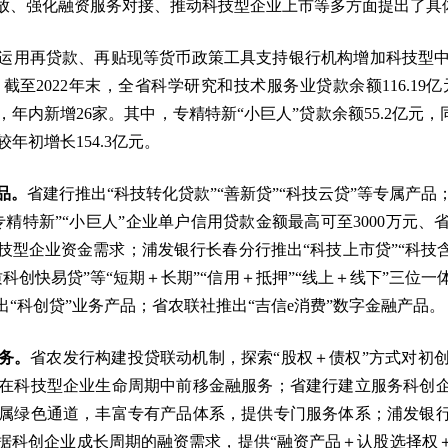
贷投放、强化融资服务对接、推动科技型企业上市等多方面提出了具
运用再贷款、再贴现等货币政策工具支持银行机构增加科技型
2022年末，全省科学研究和技术服务业贷款余额116.19亿
07家，年内新增26家。其中，专精特新“小巨人”贷款余额55.2亿
较年初增长154.3亿元。
品。
省建行推出“科技转化贷款”“善新贷”“科技云贷”等专属产
专精特新”“小巨人”企业单户信用贷款金额最高可至3000万元
科技型企业资金需求；浦发银行长春分行推出“科技上市贷”“科技
“优质科创快易贷”等“短期＋长期”“信用＋抵押”“线上＋线下”三
“科创贷”业务产品；省农联社推出“吉信e消费”数字金融产品。
务。
省农发行构建投贷联动机制，探索“股权＋债权”方式对初
在科技型企业生命周期中前移金融服务；省建行建立服务科创企
属绿色通道，丰富专有产品体系，提供专门服务体系；浦发银行
据科创企业成长周期的融资需求，提供“融资产品＋认股选择权＋