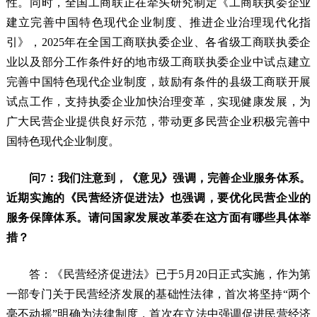
性。同时，全国工商联正在牵头研究制定《工商联执委企业
建立完善中国特色现代企业制度、推进企业治理现代化指
引》，2025年在全国工商联执委企业、各省级工商联执委企
业以及部分工作条件好的地市级工商联执委企业中试点建立
完善中国特色现代企业制度，鼓励有条件的县级工商联开展
试点工作，支持执委企业加快治理变革，实现健康发展，为
广大民营企业提供良好示范，带动更多民营企业积极完善中
国特色现代企业制度。
问7：我们注意到，《意见》强调，完善企业服务体系。
近期实施的《民营经济促进法》也强调，要优化民营企业的
服务保障体系。请问国家发展改革委在这方面有哪些具体举
措？
答：《民营经济促进法》已于5月20日正式实施，作为第
一部专门关于民营经济发展的基础性法律，首次将坚持“两个
毫不动摇”明确为法律制度，首次在立法中强调促进民营经济