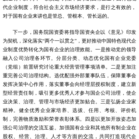
代企业制度，符合社会主义市场经济要求，是行之有效的，
对于国有企业来讲也是管总、管根本、管长远的。
下一步，国务院国资委将指导国资央企以《意见》印发
为契机，深化落实“两个一以贯之”，更好推动中国特色现代企
业制度优势转化为国有企业的治理效能。一是推动党的领导
融入公司治理各环节。分层分类、动态优化国有企业党委
（党组）前置研究讨论重大经营管理事项清单。二是更加注
重完善公司治理结构。选优配强外部董事队伍，保障董事会
发挥决策中心作用，落实董事会向经理层授权制度，建立新
型经营责任制，吸引更多优秀人才参与国企公司治理，使企
业决策、治理、管理与市场经济更加贴合。三是弘扬企业家
精神。健全优秀企业家培养、选拔、任用、考核、评价机
制，完善物质激励和荣誉表彰体系。四是以更加开放姿态加
强公司治理的交流互鉴。加强国有企业和其他所有制企业在
股权、经营、治理、人才等方面的交流，共同打造现代企