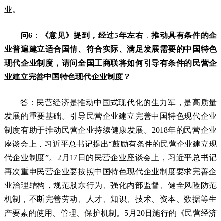
业。
问6：《意见》提到，经过5年左右，推动具有条件的企
业普遍建立适合国情、符合实际、满足发展需要的中国特色
现代企业制度，请问全国工商联将如何引导有条件的民营企
业建立完善中国特色现代企业制度？
答：民营经济是推动中国式现代化的生力军，是高质量
发展的重要基础。引导民营企业建立完善中国特色现代企业
制度有助于推动民营企业持续健康发展。2018年的民营企业
座谈会上，习近平总书记提出“鼓励有条件的民营企业建立现
代企业制度”。2月17日的民营企业座谈会上，习近平总书记
再次重申民营企业要按照中国特色现代企业制度要求完善企
业治理结构，规范股东行为、强化内部监督、健全风险防范
机制，不断完善劳动、人才、知识、技术、资本、数据等生
产要素的使用、管理、保护机制。5月20日施行的《民营经济