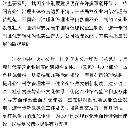
时也要看到，我国企业制度建设仍存在许多薄弱环节，一些
国有企业治理主体权责边界不清，一些民营企业内部治理有
待规范，不同企业治理和管理水平仍参差不齐，制约了企业
发展壮大，迫切需要完善中国特色现代企业制度，进一步将
制度优势转化为现实生产力、公司治理效能，夯实高质量发
展的微观基础。
这次中共中央办公厅、国务院办公厅印发《意见》，是
新时代完善企业制度的纲领性文件。《意见》共8个部分、19
条具体举措，从坚持和加强党的领导、完善公司治理结构、
提升企业科学管理水平、健全企业激励创新制度、建立健全
企业社会责任与企业文化体系、优化企业综合监管和服务体
系等方面作出全面系统部署，重在以制度创新赋能企业发
展，进一步释放微观主体活力，培育更富活力、更具韧性、
更有竞争力的现代企业，为以中国式现代化全面推进强国建
设、民族复兴伟业提供有力支撑。