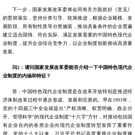
下一步，国家发展改革委将会同有关方面抓好《意见》
的贯彻落实，坚持分类引导、统筹推进，根据企业规模、发
展阶段、所有制性质等分类施策，推动具备条件的企业普遍
建立适合国情、符合实际、满足发展需要的中国特色现代企
业制度，提升企业综合竞争力，以企业制度创新推动高质量
发展。
问2：请问国家发展改革委能否介绍一下中国特色现代企
业制度的内涵和特征？
答：中国特色现代企业制度是在改革开放特别是推进经
济体制改革过程中逐步形成、发展和完善的。早在1993年，
党的十四届三中全会就提出“产权清晰、权责明确、政企分
开、管理科学”的现代企业制度“十六字”方针，对推动包括国
有企业在内的各类企业向现代企业制度转型发挥了重要作
用。党的十八大以来，习近平总书记高度重视企业制度建