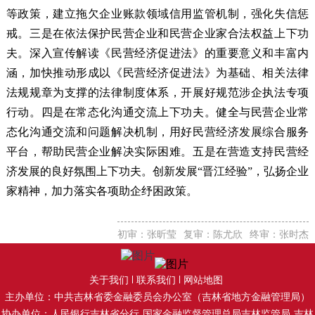
等政策，建立拖欠企业账款领域信用监管机制，强化失信惩
戒。三是在依法保护民营企业和民营企业家合法权益上下功
夫。深入宣传解读《民营经济促进法》的重要意义和丰富内
涵，加快推动形成以《民营经济促进法》为基础、相关法律
法规规章为支撑的法律制度体系，开展好规范涉企执法专项
行动。四是在常态化沟通交流上下功夫。健全与民营企业常
态化沟通交流和问题解决机制，用好民营经济发展综合服务
平台，帮助民营企业解决实际困难。五是在营造支持民营经
济发展的良好氛围上下功夫。创新发展“晋江经验”，弘扬企业
家精神，加力落实各项助企纾困政策。
初审：张昕莹
复审：陈尤欣
终审：张时杰
关于我们
联系我们
网站地图
主办单位：中共吉林省委金融委员会办公室（吉林省地方金融管理局）
协办单位：人民银行吉林省分行
国家金融监督管理总局吉林监管局
吉林