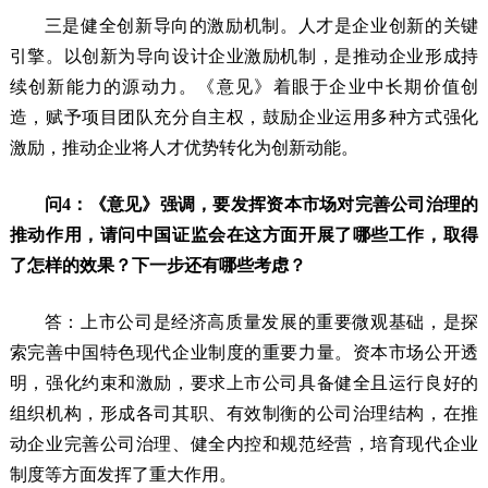
三是健全创新导向的激励机制。人才是企业创新的关键
引擎。以创新为导向设计企业激励机制，是推动企业形成持
续创新能力的源动力。《意见》着眼于企业中长期价值创
造，赋予项目团队充分自主权，鼓励企业运用多种方式强化
激励，推动企业将人才优势转化为创新动能。
问4：《意见》强调，要发挥资本市场对完善公司治理的
推动作用，请问中国证监会在这方面开展了哪些工作，取得
了怎样的效果？下一步还有哪些考虑？
答：上市公司是经济高质量发展的重要微观基础，是探
索完善中国特色现代企业制度的重要力量。资本市场公开透
明，强化约束和激励，要求上市公司具备健全且运行良好的
组织机构，形成各司其职、有效制衡的公司治理结构，在推
动企业完善公司治理、健全内控和规范经营，培育现代企业
制度等方面发挥了重大作用。