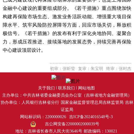
金融中心建设的重要组成部分。《若干措施》重点围绕加快
构建再保险市场生态、激发业务活跃动能、增强重大项目保
障水平、筑牢风险防控屏障等方面，回应市场关切，释放积
极信号。《若干措施》的发布有利于深化央地协同、凝聚合
力，形成压茬推进、接续落地的发展态势，持续完善再保险
中心建设顶层设计。
初审：张昕莹
复审：朱宝明
终审：张时杰
关于我们
联系我们
网站地图
主办单位：中共吉林省委金融委员会办公室（吉林省地方金融管理局）
协办单位：人民银行吉林省分行
国家金融监督管理总局吉林监管局
吉林
证监局
网站标识码：2200000026
吉ICP备2024016548号-3
吉公网安备22000002000039号
地址：吉林省长春市人民大街3646号
邮政编码：130021