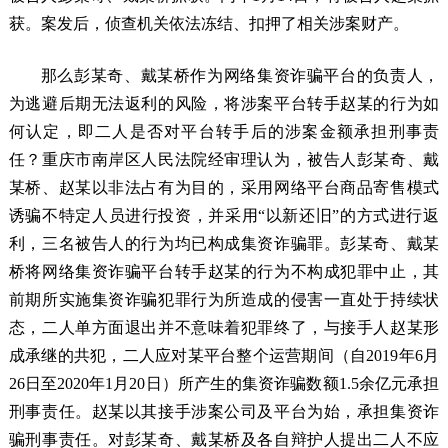
获。案发后，侦查机关依法冻结、扣押了相关涉案财产。
那么彭某奇、戴某桥作为网络集资诈骗平台的负责人，
为逃避后期无法返利的风险，将涉案平台转手赵某的行为如
何认定，即二人是否对平台转手后的涉案金额承担刑事责
任？重庆市南岸区人民法院经审理认为，被告人彭某奇、戴
某桥、赵某以非法占有为目的，采用网络平台商品寄售模式
诱骗不特定人员进行投资，并采用“以新还旧”的方式进行返
利，三名被告人的行为均已构成集资诈骗罪。彭某奇、戴某
桥将网络集资诈骗平台转手赵某的行为不构成犯罪中止，其
前期所实施集资诈骗犯罪行为所造成的侵害一直处于持续状
态，二人单方面退出并不意味着犯罪终了，与接手人赵某形
成承继的共犯，二人应对某平台整个运营期间（自2019年6月
26日至2020年1月20日）所产生的集资诈骗数额1.5余亿元承担
刑事责任。赵某以其接手涉案公司及平台为始，承担集资诈
骗刑事责任。对彭某奇、戴某桥及各自辩护人提出二人不应