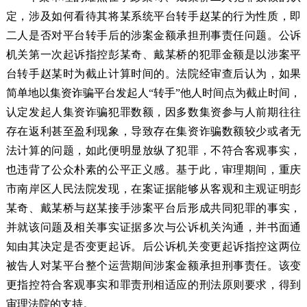
定，涉及如何看待其将某系统平台转手赵某的行为性质，即
二人是否对平台转手后的涉案金额承担刑事责任问题。公诉
机关第一次起诉指控彭某奇、戴某桥的犯罪金额是以涉案平
台转手赵某时为截止计算时间的。法院经审查后认为，如果
简单地以集资诈骗平台发起人“转手”他人时间点为截止时间，
认定发起人集资诈骗犯罪数额，因多数集资参与人前期往往
存在返利甚至盈利现象，导致存在集资诈骗数额较少或者无
法计算的问题，如此便明显放纵了犯罪，不符合客观事实，
也违背了公众朴素的公平正义感。基于此，审理期间，重庆
市南岸区人民法院发现，在案证据能够从客观和主观证明彭
某奇、戴某桥与赵某接手涉案平台后形成共同犯罪的事实，
并就该问题及相关事实证据多次与公诉机关沟通，并书面通
知由其决定是否变更起诉。后公诉机关变更起诉指控这两位
被告人对某平台整个运营期间涉案金额承担刑事责任。该变
更指控符合客观事实和罪责刑相适应的刑法原则要求，得到
审理法院的支持。