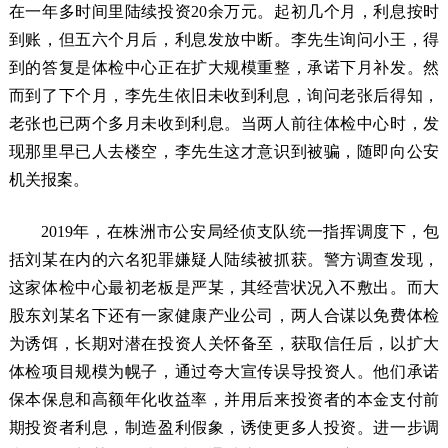
在一年多时间里陆续投资20余万元。起初几个月，利息按时
到账，但五六个月后，利息发放中断。李先生询问小王，得
到的答复是体检中心正在扩大规模重整，承诺下月补发。然
而到了下个月，李先生依旧未收到利息，询问老张后得知，
老张也已两个多月未收到利息。当两人前往体检中心时，发
现那里早已人去楼空，李先生这才意识到被骗，随即向公安
机关报案。
2019年，在株洲市公安局经侦支队统一指挥调度下，包
括刘某在内的六名犯罪嫌疑人陆续被抓获。警方调查发现，
这家体检中心最初老板是严某，其经营状况入不敷出。而大
股东刘某名下还有一家健康产业公司，两人合谋以免费体检
为诱饵，长期对潜在投资人关怀备至，获取信任后，以扩大
体检项目规模为幌子，通过夸大宣传误导投资人。他们承诺
保本保息和高额年化收益率，并用后来投资者的本金支付前
期投资者利息，制造盈利假象，诱使更多人投资。进一步调