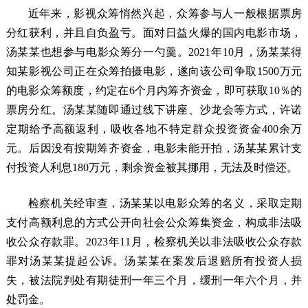
近年来，影视众筹悄然兴起，众筹参与人一般根据票房
分红获利，并且自负盈亏。面对日益火爆的国内电影市场，
汤某某也想参与电影众筹分一勺羹。2021年10月，汤某某得
知某影视公司正在众筹拍摄电影，遂向该公司争取1500万元
的电影众筹额度，约定在6个月内筹齐资金，即可获取10％的
票房分红。汤某某随即通过线下讲座、沙龙会等方式，许诺
定期给予高额返利，吸收各地不特定群众投资资金400余万
元。后因没有按期筹齐资金，电影未能开拍，汤某某累计支
付投资人利息180万元，剩余资金被其挪用，无法及时偿还。
检察机关经审查，汤某某以电影众筹的名义，采取定期
支付高额利息的方式公开向社会公众筹集资金，构成非法吸
收公众存款罪。2023年11月，检察机关以非法吸收公众存款
罪对汤某某提起公诉。汤某某在案发后退赔所有投资人损
失，被法院判处有期徒刑一年三个月，缓刑一年六个月，并
处罚金。