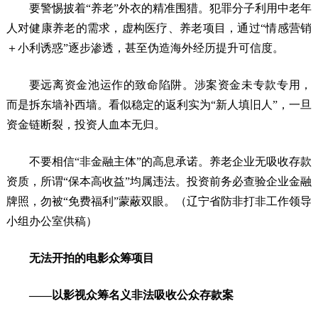
要警惕披着“养老”外衣的精准围猎。犯罪分子利用中老年
人对健康养老的需求，虚构医疗、养老项目，通过“情感营销
＋小利诱惑”逐步渗透，甚至伪造海外经历提升可信度。
要远离资金池运作的致命陷阱。涉案资金未专款专用，
而是拆东墙补西墙。看似稳定的返利实为“新人填旧人”，一旦
资金链断裂，投资人血本无归。
不要相信“非金融主体”的高息承诺。养老企业无吸收存款
资质，所谓“保本高收益”均属违法。投资前务必查验企业金融
牌照，勿被“免费福利”蒙蔽双眼。（辽宁省防非打非工作领导
小组办公室供稿）
无法开拍的电影众筹项目
——以影视众筹名义非法吸收公众存款案