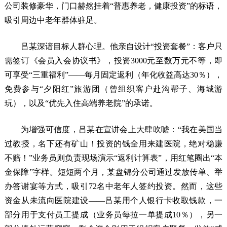
公司装修豪华，门口赫然挂着“普惠养老，健康投资”的标语，
吸引周边中老年群体驻足。
吕某深谙目标人群心理。他亲自设计“投资套餐”：客户只
需签订《会员入会协议书》，投资3000元至数万元不等，即
可享受“三重福利”——每月固定返利（年化收益高达30％），
免费参与“夕阳红”旅游团（曾组织客户赴沟帮子、海城游
玩），以及“优先入住高端养老院”的承诺。
为增强可信度，吕某在宣讲会上大肆吹嘘：“我在美国当
过教授，名下还有矿山！投资的钱全用来建医院，绝对稳赚
不赔！”业务员则负责现场演示“返利计算表”，用红笔圈出“本
金保障”字样。短短两个月，某盘锦分公司通过发放传单、举
办答谢宴等方式，吸引72名中老年人签约投资。然而，这些
资金从未流向医院建设——吕某用个人银行卡收取钱款，一
部分用于支付员工提成（业务员每拉一单提成10％），另一