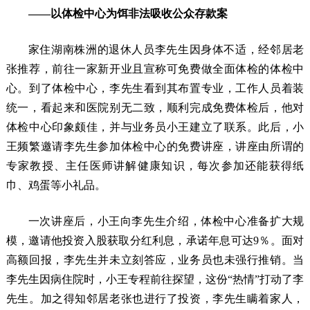
——以体检中心为饵非法吸收公众存款案
家住湖南株洲的退休人员李先生因身体不适，经邻居老
张推荐，前往一家新开业且宣称可免费做全面体检的体检中
心。到了体检中心，李先生看到其布置专业，工作人员着装
统一，看起来和医院别无二致，顺利完成免费体检后，他对
体检中心印象颇佳，并与业务员小王建立了联系。此后，小
王频繁邀请李先生参加体检中心的免费讲座，讲座由所谓的
专家教授、主任医师讲解健康知识，每次参加还能获得纸
巾、鸡蛋等小礼品。
一次讲座后，小王向李先生介绍，体检中心准备扩大规
模，邀请他投资入股获取分红利息，承诺年息可达9％。面对
高额回报，李先生并未立刻答应，业务员也未强行推销。当
李先生因病住院时，小王专程前往探望，这份“热情”打动了李
先生。加之得知邻居老张也进行了投资，李先生瞒着家人，