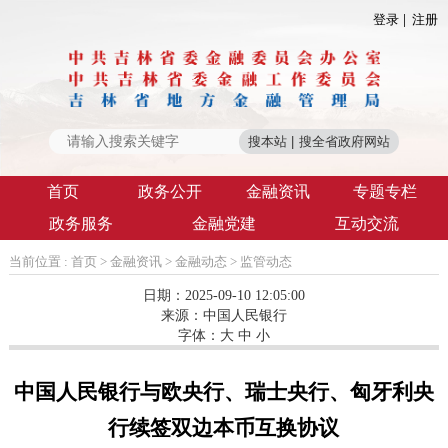
登录
注册
首页
政务公开
金融资讯
专题专栏
政务服务
金融党建
互动交流
当前位置 :
首页
>
金融资讯
>
金融动态
>
监管动态
日期：2025-09-10 12:05:00
来源：
中国人民银行
字体：
大
中
小
中国人民银行与欧央行、瑞士央行、匈牙利央
行续签双边本币互换协议