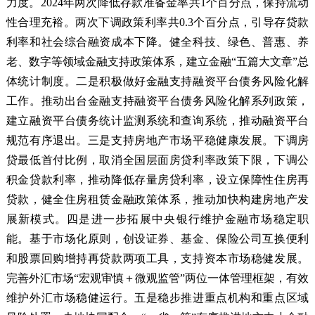
力度。2024年两次降低存款准备金率共1个百分点，保持流动
性合理充裕。两次下调政策利率共0.3个百分点，引导存贷款
利率和社会综合融资成本下降。健全科技、绿色、普惠、养
老、数字等领域金融支持政策体系，建立金融“五篇大文章”总
体统计制度。二是积极做好金融支持融资平台债务风险化解
工作。推动出台金融支持融资平台债务风险化解系列政策，
建立融资平台债务统计监测系统和查询系统，推动融资平台
规范有序退出。三是支持房地产市场平稳健康发展。下调房
贷最低首付比例，取消全国层面房贷利率政策下限，下调公
积金贷款利率，推动降低存量房贷利率，设立保障性住房再
贷款，健全住房租赁金融政策体系，推动加快构建房地产发
展新模式。四是进一步拓展中央银行维护金融市场稳定职
能。基于市场化原则，创设证券、基金、保险公司互换便利
和股票回购增持再贷款两项工具，支持资本市场稳健发展。
完善外汇市场“宏观审慎＋微观监管”两位一体管理框架，有效
维护外汇市场稳健运行。五是稳步推进重点机构和重点区域