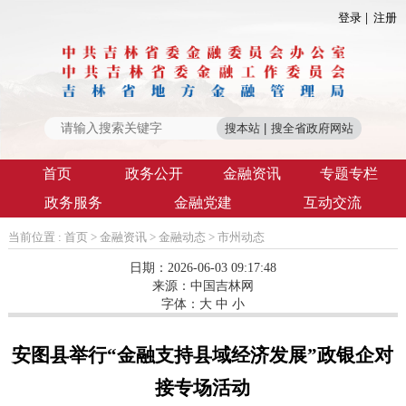
登录
注册
首页
政务公开
金融资讯
专题专栏
政务服务
金融党建
互动交流
当前位置 :
首页
>
金融资讯
>
金融动态
>
市州动态
日期：2026-06-03 09:17:48
来源：
中国吉林网
字体：
大
中
小
安图县举行“金融支持县域经济发展”政银企对
接专场活动