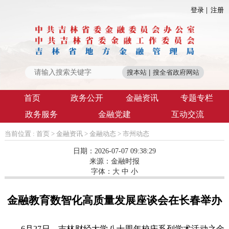
登录
注册
首页
政务公开
金融资讯
专题专栏
政务服务
金融党建
互动交流
当前位置 :
首页
>
金融资讯
>
金融动态
>
市州动态
日期：2026-07-07 09:38:29
来源：
金融时报
字体：
大
中
小
金融教育数智化高质量发展座谈会在长春举办
6月27日，吉林财经大学八十周年校庆系列学术活动之金