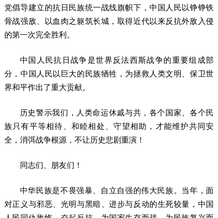
党倡导建立的抗日民族统一战线旗帜下，中国人民以铮铮铁
骨战强敌、以血肉之躯筑长城，取得近代以来反抗外敌入侵
的第一次完全胜利。
中国人民抗日战争是世界反法西斯战争的重要组成部
分，中国人民以巨大的民族牺牲，为拯救人类文明、保卫世
界和平作出了重大贡献。
历史警示我们，人类命运休戚与共，各个国家、各个民
族只有平等相待、和睦相处、守望相助，才能维护共同安
全，消弭战争根源，不让历史悲剧重演！
同志们、朋友们！
中华民族是不畏强暴、自立自强的伟大民族。当年，面
对正义与邪恶、光明与黑暗、进步与反动的生死较量，中国
人民同仇敌忾、奋起反抗，为国家生存而战，为民族复兴而