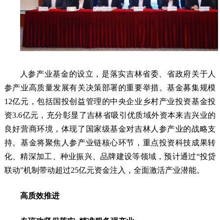
人参产业基金的设立，是落实吉林省委、省政府关于人
参产业高质量发展有关决策部署的重要举措。基金募集规模
12亿元，包括国投创益管理的中央企业乡村产业投资基金投
资3.6亿元，充分彰显了吉林省吸引优质域外资本来吉兴业的
良好营商环境，体现了国家级基金对吉林人参产业的战略支
持。基金将聚焦人参产业链核心环节，重点投资科技成果转
化、精深加工、种业振兴、品牌建设等领域，预计通过“投贷
联动”机制带动超过25亿元资金注入，全面激活产业潜能。
高质效推进