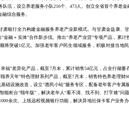
伍，设立养老服务小队216个、473人。创立全省首个养老金融
金融综合服务。
式，甘肃银行全力构建金融服务养老产业新模式。与甘肃金益康、
出“金融＋实体”合作新步伐。推出“养老产业贷”专项产品，累计投放
末余额将突破1亿元。加强老年客户民生领域服务，积极对接当地
。
享幸福”差异化产品，截至7月末，累计销售54亿元，占全行储蓄存
“颐养天年”特色理财系列产品，截至7月末，销售特色养老理财60
化基础设施改造，设立“惠民小站”服务专区，配备老年客户专
能柜台“颐年版”，解决老年人“看不清、找不到、打字难”问
000余次。上线远程视频银行功能，解决异地社保卡客户业务办