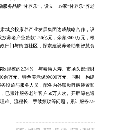
服务品牌“甘养乐”，设立 19家“甘养乐”养老
甘肃城乡投康养产业发展集团达成战略合作，设
养老产业贷款1.56亿元，余额3600万元，根
民政部门与街道社区，探索建设养老助餐智慧食
款规模的2.34％；与泰康人寿、市场头部理财
0余万元、特色养老保险800万元。同时，构建
属服务设施与服务人员，配备内外联动呼叫装置和
题，已累计服务老年客户50万人次。开辟绿色通
理难、流程长、手续烦琐等问题，累计服务7.9
初审：张昕莹
复审：陈尤欣
终审：张时杰