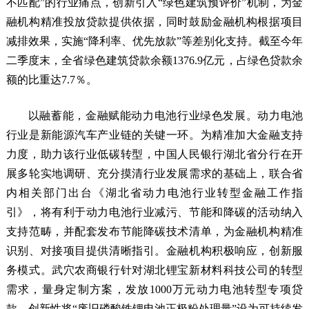
不匹配”的行业痛点，创新引入“绿色建筑预评价”机制，为金
融机构精准投放贷款提供依据，同时鼓励金融机构根据项目
减排效果，实施“降利率、优先放款”等差别化支持。截至今年
二季度末，全省绿色建筑贷款余额1376.9亿元，占绿色贷款余
额的比重达7.7％。
以融蓄能，金融赋能动力电池行业绿色发展。动力电池
行业是新能源汽车产业链的关键一环。为精准加大金融支持
力度，助力该行业低碳转型，中国人民银行湖北省分行在开
展多轮实地调研、充分摸清行业发展需求的基础上，联合省
内相关部门出台《湖北省动力电池行业转型金融工作指
引》，将有利于动力电池行业减污、节能和降碳的活动纳入
支持范畴，并配套发布节能降碳技术清单，为金融机构精准
识别、对接项目提供清晰指引。金融机构积极响应，创新服
务模式。武穴农商银行针对湖北锂宝新材料科技公司的转型
需求，量身定制方案，发放1000万元动力电池转型专项贷
款，创新性将“废旧磷酸铁锂电池正极粉处理量”设为可持续发