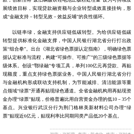
展绩效目标，实现贷款融资额与企业转型成效直接挂钩，形
成“金融支持－转型见效－效益反哺”的良性循环。
以链串绿，金融支持供应链低碳转型。为给供应链低碳
转型提供标准化金融支撑，中国人民银行湖北省分行打出政
策“组合拳”。出台《湖北省绿色票据认定指南》，明确绿色票
据认定标准与流程，构建“可操作、可推广”的三级绿色票据等
级体系。创设“鄂绿融”专项工具，单列100亿元再贷款、再贴
现额度，重点支持绿色票据业务。中国人民银行湖北省分行
与金融机构形成联动支持机制，为节能减排、清洁能源等重
点领域“绿票”开通再贴现绿色通道。全省金融机构用再贴现资
金办理“绿票”贴现，价格普遍比用自营资金办理的低10－35个
基点。兴业银行武汉分行为荆门格林美新材料公司办理“绿
票”贴现近6亿元，贴现利率比同期同类产品低20个基点。