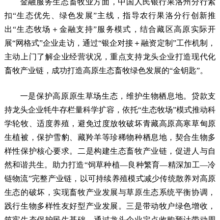
金融服务生态畜牧业方面，中国人民银行果洛州分行紧
扣“生态优先、绿色发展”主线，指导农行果洛分行创新推
出“生态牧场＋金融支持”服务模式，结合藏区高原实际开
展“网格式”企业走访，通过“银企对接＋融资定制”工作机制，
主动上门了解企业经营状况，重点支持龙头企业打造现代化
畜牧产业链，成功打造高原生态畜牧绿色发展的“金钥匙”。
一是保护高原原生草场生态，维护生物栖息地。贷款支
持龙头企业牦牛存栏量科学扩容，依托“生态牧场”模式推动科
学轮牧、适度养殖，避免过度放牧破坏青藏高原高寒草甸原
生植被，保护雪豹、藏羚羊等珍稀物种栖息地，契合生物多
样性保护核心要求。二是构建生态畜牧产业链，促进人与自
然和谐共生。助力打造“饲草种植—良种繁育—精深加工—冷
链物流”完整产业链，以可持续养殖模式减少传统散养对高原
生态的破坏，实现畜牧产业发展与草原生态系统平衡协调，
践行生物多样性友好型产业发展。三是带动牧户绿色增收，
筑牢生态保护民生基础。通过龙头企业定点收购预计带动周