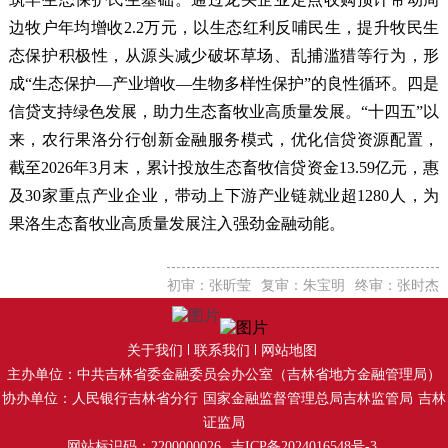
边牧户年均增收2.2万元，以生态红利反哺民生，提升牧民生
态保护积极性，从源头减少破坏草场、乱捕滥猎等行为，形
成“生态保护—产业增收—生物多样性保护”的良性循环。四是
信贷支持绿色发展，助力生态畜牧业高质量发展。“十四五”以
来，农行果洛分行创新金融服务模式，优化信贷资源配置，
截至2026年3月末，累计投放生态畜牧信贷资金13.59亿元，惠
及30家重点产业企业，带动上下游产业链就业超1280人，为
果洛生态畜牧业高质量发展注入强劲金融动能。
初审：张昕莹
复审：朱宝明
终审：张时杰
关于我们
联系我们
网站地图
主办单位：中共吉林省委金融委员会办公室（吉林省地方金融管理局）
协办单位：人民银行吉林省分行
国家金融监督管理总局吉林监管局
吉林
证监局
网站标识码：2200000026
吉ICP备2024016548号-3