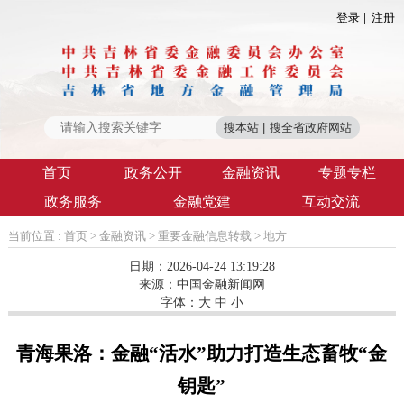
登录
注册
首页
政务公开
金融资讯
专题专栏
政务服务
金融党建
互动交流
当前位置 :
首页
>
金融资讯
>
重要金融信息转载
>
地方
日期：2026-04-24 13:19:28
来源：
中国金融新闻网
字体：
大
中
小
青海果洛：金融“活水”助力打造生态畜牧“金
钥匙”