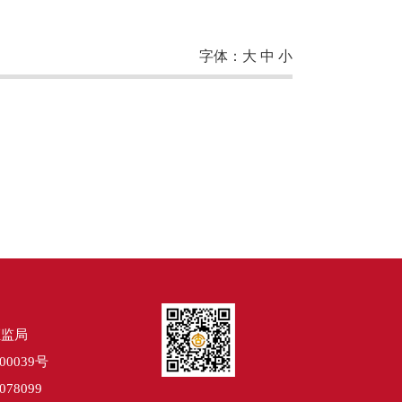
字体：
大
中
小
证监局
00039号
78099