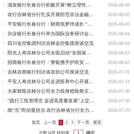
浦发银行长春分行积极开展“树立理性投保观念”宣传活动
2026-08-06
农行吉林省分行扎实开展防范非法金融宣传活动
2026-08-05
平安银行长春分行：财商筑梦伴成长 “小小银行家”社区公益课堂开讲
2026-08-05
兴业银行长春分行举办国际业务研讨会 赋能吉林外贸企业扬帆出海
2026-08-04
四川金控集团到访吉林金控集团座谈交流
2026-08-04
阳光人寿吉林分公司全面启动“全国保险公众宣传日”系列活动
2026-08-03
招商银行长春分行：警银携手护民安 游园反诈入民心
2026-08-03
吉林农商银行到访省农担公司座谈交流
2026-07-31
平安人寿吉林分公司走进医养中心开展系列公益活动
2026-07-31
大家财险吉林分公司全力投身抢险救灾 筑牢防汛安全线
2026-07-30
“践行三投资理念 促进高质量发展”上交所机构投资者服务东北行（长春站）圆满举行
2026-07-30
闻“汛”而动显担当 农行吉林省分行全力筑牢防汛救灾金融防线
2026-07-29
首页
上一页
1
2
3
下一页
尾页
总数34页 转到第